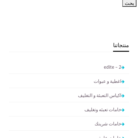
منتجاتنا
2 – edite
اغطية و عبوات
اكياس التعبئة و التغليف
خامات تعبئه وتغليف
خامات شرينك
خامات عامة