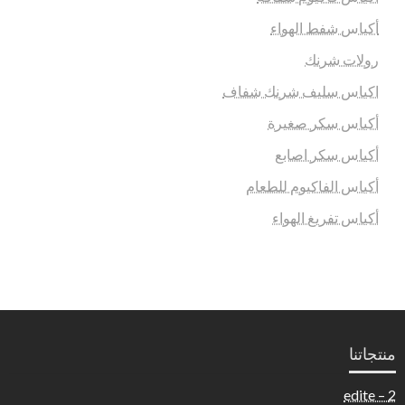
أكياس شفط الهواء
رولات شرنك
اكياس سليف شرنك شفاف
أكياس سكر صغيرة
أكياس سكر اصابع
أكياس الفاكيوم للطعام
أكياس تفريغ الهواء
منتجاتنا
2 – edite