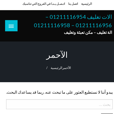
لتخطي
الرئيسية
اتصل بنا
اتـصـل بـنـا في الفروع التي تناسبك
لى
لمحتوى
الات تغليف 01211116954 –
01211116956 – 01211116958
الة تغليف – مكن تعبئة وتغليف
الآحمر
الآحمر
الرئيسية
يبدو أننا لا نستطيع العثور على ما تبحث عنه. ربما قد يساعدك البحث.
البحث
عن: