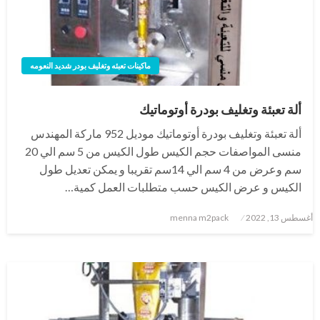
ماكينات تعبئه وتغليف بودر شديد النعومه
ألة تعبئة وتغليف بودرة أوتوماتيك
ألة تعبئة وتغليف بودرة أوتوماتيك موديل 952 ماركة المهندس
منسى المواصفات حجم الكيس طول الكيس من 5 سم الي 20
سم وعرض من 4 سم الي 14سم تقريبا و يمكن تعديل طول
الكيس و عرض الكيس حسب متطلبات العمل كمية…
نُشر
أغسطس 13, 2022
menna m2pack
في