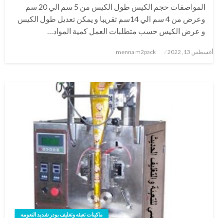
المواصفات حجم الكيس طول الكيس من 5 سم الي 20 سم
وعرض من 4 سم الي 14سم تقريبا و يمكن تعديل طول الكيس
و عرض الكيس حسب متطلبات العمل كمية المواد…
نُشر
أغسطس 13, 2022
menna m2pack
في
ماكينات تعبئه وتغليف بودر شديد النعومه