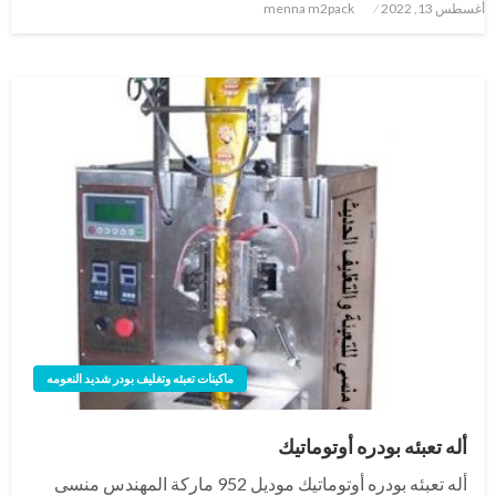
نُشر
أغسطس 13, 2022
menna m2pack
في
ماكينات تعبئه وتغليف بودر شديد النعومه
أله تعبئه بودره أوتوماتيك
أله تعبئه بودره أوتوماتيك موديل 952 ماركة المهندس منسى