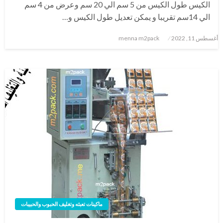
الكيس طول الكيس من 5 سم الي 20 سم وعرض من 4 سم
الي 14سم تقريبا و يمكن تعديل طول الكيس و…
نُشر
أغسطس 11, 2022
menna m2pack
في
ماكينات تعبئه وتغليف الحبوب والحبيبات