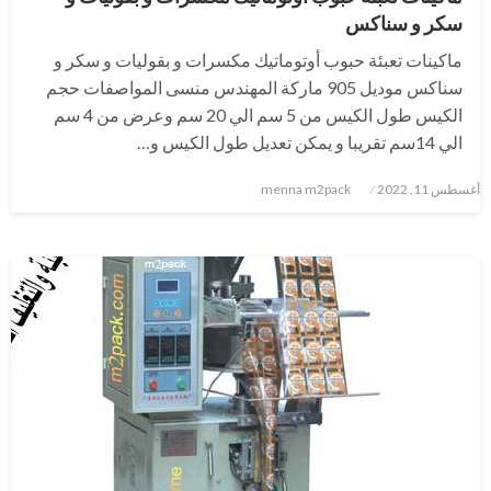
سكر و سناكس
ماكينات تعبئة حبوب أوتوماتيك مكسرات و بقوليات و سكر و
سناكس موديل 905 ماركة المهندس منسى المواصفات حجم
الكيس طول الكيس من 5 سم الي 20 سم وعرض من 4 سم
الي 14سم تقريبا و يمكن تعديل طول الكيس و…
نُشر
أغسطس 11, 2022
menna m2pack
في