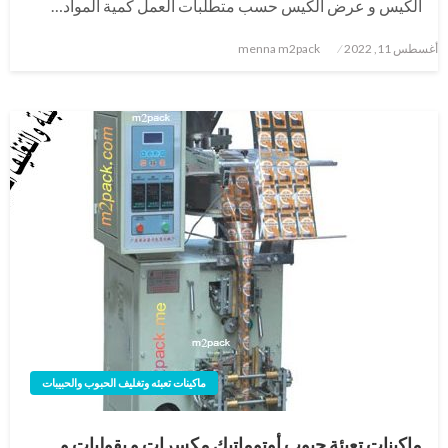
الكيس و عرض الكيس حسب متطلبات العمل كمية المواد…
نُشر
أغسطس 11, 2022
menna m2pack
في
ماكينات تعبئه وتغليف الحبوب والحبيبات
ماكينات تعبئة حبوب أوتوماتيك مكسرات و بقوليات و