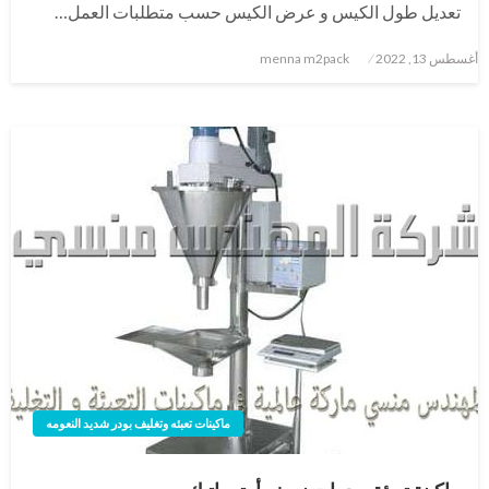
تعديل طول الكيس و عرض الكيس حسب متطلبات العمل…
نُشر
أغسطس 13, 2022
menna m2pack
في
ماكينات تعبئه وتغليف بودر شديد النعومه