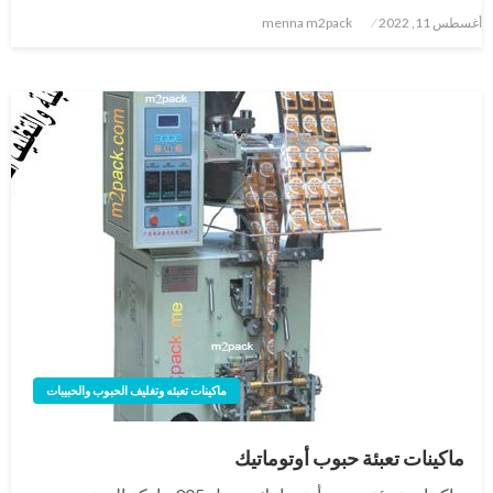
نُشر
أغسطس 11, 2022
menna m2pack
في
ماكينات تعبئه وتغليف الحبوب والحبيبات
ماكينات تعبئة حبوب أوتوماتيك