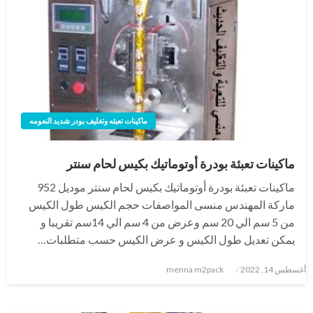
ماكينات تعبئه وتغليف بودر شديد النعومه
ماكينات تعبئة بودرة أوتوماتيك بكيس لحام سنتر
ماكينات تعبئة بودرة أوتوماتيك بكيس لحام سنتر موديل 952
ماركة المهندس منسى المواصفات حجم الكيس طول الكيس
من 5 سم الي 20 سم وعرض من 4 سم الي 14سم تقريبا و
يمكن تعديل طول الكيس و عرض الكيس حسب متطلبات…
نُشر
أغسطس 14, 2022
menna m2pack
في