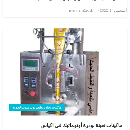
نُشر
أغسطس 14, 2022
menna m2pack
في
ماكينات تعبئه وتغليف بودر شديد النعومه
ماكينات تعبئة بودرة أوتوماتيك فى اكياس