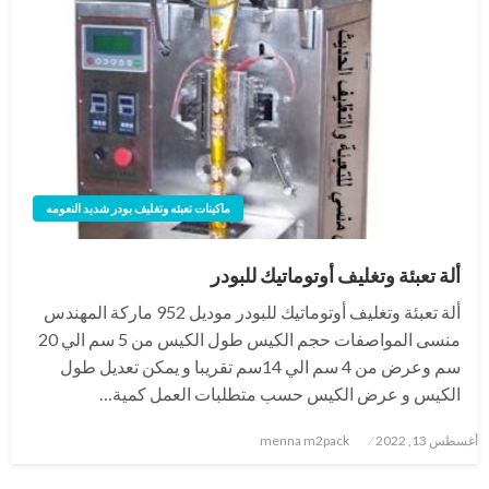
ماكينات تعبئه وتغليف بودر شديد النعومه
ألة تعبئة وتغليف أوتوماتيك للبودر
ألة تعبئة وتغليف أوتوماتيك للبودر موديل 952 ماركة المهندس
منسى المواصفات حجم الكيس طول الكيس من 5 سم الي 20
سم وعرض من 4 سم الي 14سم تقريبا و يمكن تعديل طول
الكيس و عرض الكيس حسب متطلبات العمل كمية…
نُشر
أغسطس 13, 2022
menna m2pack
في