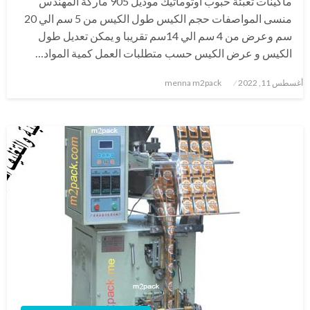
ماكينات تعبئة حبوب أوتوماتيك موديل 905 ماركة المهندس
منسى المواصفات حجم الكيس طول الكيس من 5 سم الي 20
سم وعرض من 4 سم الي 14سم تقريبا و يمكن تعديل طول
الكيس و عرض الكيس حسب متطلبات العمل كمية المواد…
نُشر
أغسطس 11, 2022
menna m2pack
في