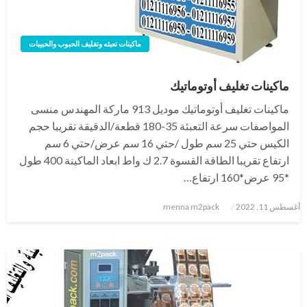
ماكينات تعبئه وتغليف الحبوب والحبيبات
ماكينات تغليف أوتوماتيك
ماكينات تغليف أوتوماتيك موديل 913 ماركة المهندس منسى
المواصفات سرعة التعبئة 35-180 قطعة/الدقيقة تقريبا حجم
الكيس حتي 25 سم طول /حتي 16 سم عرض/حتي 6 سم
ارتفاع تقريبا الطاقة القسوة 2.7 ك واط ابعاد الماكينة 400 طول
*95 عرض*160 ارتفاع…
نُشر
أغسطس 11, 2022
menna m2pack
في