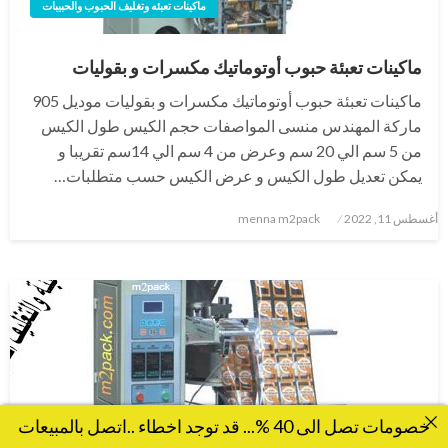
ماكينات تعبئه وتغليف الحبوب والحبيبات
ماكينات تعبئة حبوب أوتوماتيك مكسرات و بقوليات
ماكينات تعبئة حبوب أوتوماتيك مكسرات و بقوليات موديل 905
ماركة المهندس منسى المواصفات حجم الكيس طول الكيس
من 5 سم الي 20 سم وعرض من 4 سم الي 14سم تقريبا و
يمكن تعديل طول الكيس و عرض الكيس حسب متطلبات…
نُشر
أغسطس 11, 2022
menna m2pack
في
خصومات تصل الى 40 %... قد توجد اخطاء ..اتصل بالمبيعات