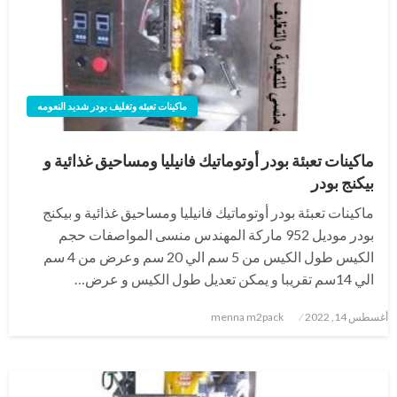
ماكينات تعبئه وتغليف بودر شديد النعومه
ماكينات تعبئة بودر أوتوماتيك فانيليا ومساحيق غذائية و
بيكنج بودر
ماكينات تعبئة بودر أوتوماتيك فانيليا ومساحيق غذائية و بيكنج
بودر موديل 952 ماركة المهندس منسى المواصفات حجم
الكيس طول الكيس من 5 سم الي 20 سم وعرض من 4 سم
الي 14سم تقريبا و يمكن تعديل طول الكيس و عرض…
نُشر
أغسطس 14, 2022
menna m2pack
في