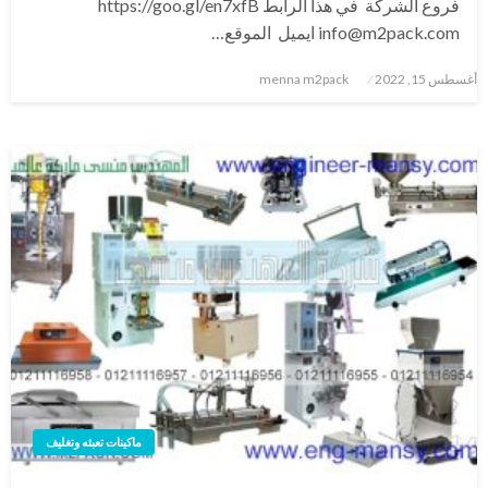
فروع الشركة في هذا الرابط https://goo.gl/en7xfB
info@m2pack.com ايميل الموقع…
نُشر
أغسطس 15, 2022
menna m2pack
في
ماكينات تعبئه وتغليف