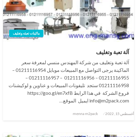
ماكينات تعبئه وتغليف
آلة تعبة وتغليف
آلة تعبة وتغليف من شركة المهندس منسي لمعرفة سعر
الماكينة يرجى التواصل مع المبيعات موبايل 01211116954 –
01211116955 – 01211116956 – 01211116957 –
01211116958 ستجد تليفونات المبيعات و عناوين و لوكيشنات
فروع الشركة في هذا الرابط https://goo.gl/en7xfB
info@m2pack.com ايميل الموقع…
نُشر
أغسطس 15, 2022
menna m2pack
في