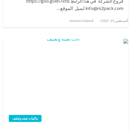
فروع الشركة في هذا الرابط https://goo.gl/en7xfB
info@m2pack.com ايميل الموقع…
نُشر
أغسطس 15, 2022
menna m2pack
في
ماكينات تعبئه وتغليف