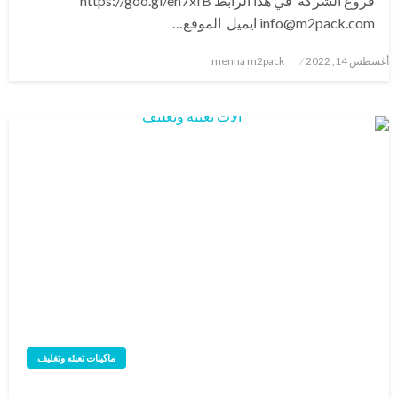
فروع الشركة في هذا الرابط https://goo.gl/en7xfB
info@m2pack.com ايميل الموقع…
نُشر
أغسطس 14, 2022
menna m2pack
في
ماكينات تعبئه وتغليف