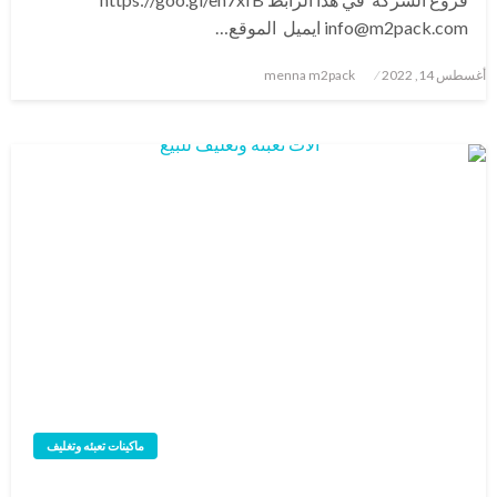
info@m2pack.com ايميل الموقع…
نُشر
أغسطس 14, 2022
menna m2pack
في
ماكينات تعبئه وتغليف