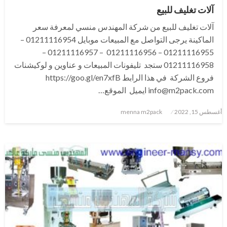
آلات تغليف للبيع
آلات تغليف للبيع من شركة المهندس منسي لمعرفة سعر
الماكينة يرجى التواصل مع المبيعات موبايل 01211116954 –
01211116955 – 01211116956 – 01211116957 –
01211116958 ستجد تليفونات المبيعات و عناوين و لوكيشنات
فروع الشركة في هذا الرابط https://goo.gl/en7xfB
info@m2pack.com ايميل الموقع…
نُشر
أغسطس 15, 2022
menna m2pack
في