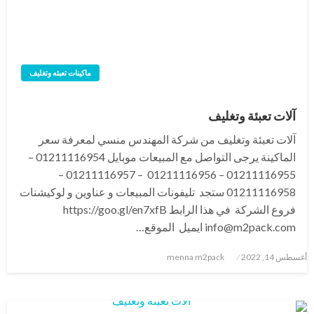
ماكينات تعبئه وتغليف
‏‏آلات تعبئة وتغليف
‏‏آلات تعبئة وتغليف من شركة المهندس منسي لمعرفة سعر
الماكينة يرجى التواصل مع المبيعات موبايل 01211116954 –
01211116955 – 01211116956 – 01211116957 –
01211116958 ستجد تليفونات المبيعات و عناوين و لوكيشنات
فروع الشركة في هذا الرابط https://goo.gl/en7xfB
info@m2pack.com ايميل الموقع…
نُشر
أغسطس 14, 2022
menna m2pack
في