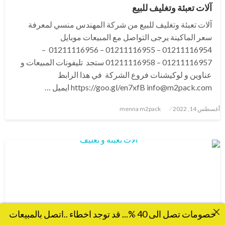
آلات تعبئة وتغليف للبيع
آلات تعبئة وتغليف للبيع من شركة المهندس منسي لمعرفة
سعر الماكينة يرجى التواصل مع المبيعات موبايل
01211116954 – 01211116955 – 01211116956 –
01211116957 – 01211116958 ستجد تليفونات المبيعات و
عناوين و لوكيشنات فروع الشركة في هذا الرابط
https://goo.gl/en7xfB info@m2pack.com ايميل …
نُشر
أغسطس 14, 2022
menna m2pack
في
خصومات تصل الى 40 %... قد توجد اخطاء ..اتصل بالمبيعات