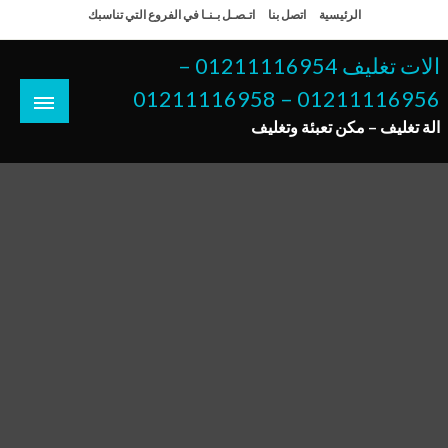
لتخطي
الرئيسية
اتصل بنا
اتـصـل بـنـا في الفروع التي تناسبك
لى
لمحتوى
الات تغليف 01211116954 –
01211116956 – 01211116958
الة تغليف – مكن تعبئة وتغليف