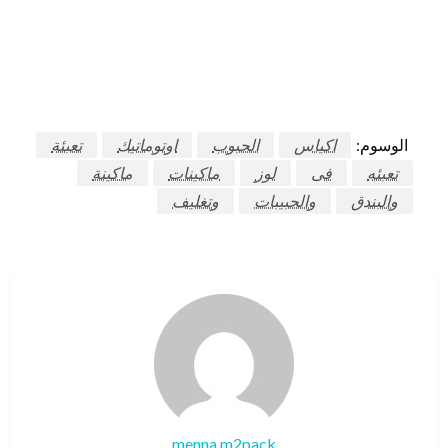
الوسوم:
اكياس
الحبوب
اوتوماتيك
تعبئة
تعبئه
فى
لوز
ماكينات
ماكينة
والبندق
والحبيبات
وتغليف
menna m2pack