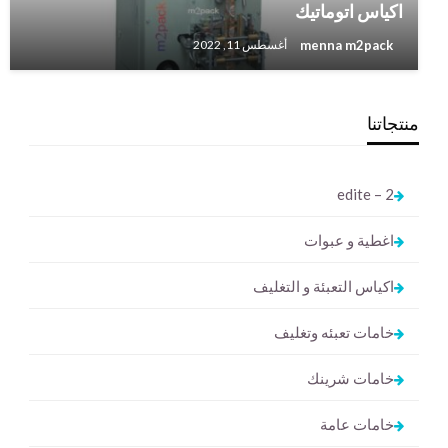
اكياس اتوماتيك
menna m2pack
أغسطس 11, 2022
منتجاتنا
2 – edite
اغطية و عبوات
اكياس التعبئة و التغليف
خامات تعبئه وتغليف
خامات شرينك
خامات عامة