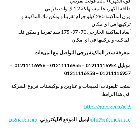
قوة الكهرباء 220 فولت تقريبي
طاقة الكهرباء المستهلكه 1.2 ك وات تقريبي
وزن الماكينة 280 كيلو جرام تقريبا و يمكن فك الماكينة و
تركيبها في اي مكان
أبعاد الماكينة الخارجي 70- 97- 175 سم تقريبا و يمكن فك
الماكينة و تركيبها في اي مكان
لمعرفة سعر الماكينة يرجى التواصل مع المبيعات
موبايل 01211116954 – 01211116955 – 01211116956 –
01211116957 – 01211116958
ستجد تليفونات المبيعات و عناوين و لوكيشنات فروع الشركة
في هذا الرابط
https://goo.gl/en7xfB
info@m2pack.com
ايميل
الموقع الاليكتروني
m2pack.com