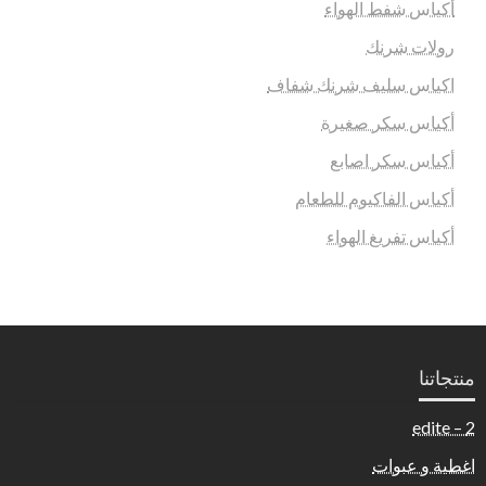
أكياس شفط الهواء
رولات شرنك
اكياس سليف شرنك شفاف
أكياس سكر صغيرة
أكياس سكر اصابع
أكياس الفاكيوم للطعام
أكياس تفريغ الهواء
منتجاتنا
2 – edite
اغطية و عبوات