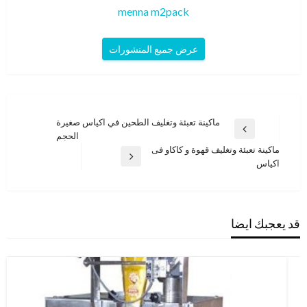
menna m2pack
عرض جميع المنشورات
تصفّح
ماكينة تعبئة وتغليف الطحين في اكياس صغيرة
المقالة
الحجم
المقالات
السابقة
ماكينة تعبئة وتغليف قهوة و كاكاو فى
المقالة
اكياس
التالية
قد يعجبك ايضا