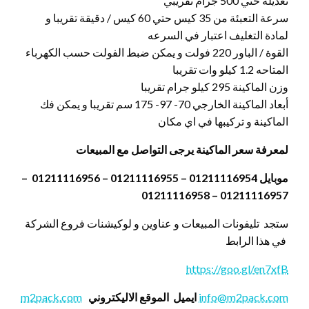
تعديله حتي 500 جرام تقريبي
سرعة التعبئة من 35 كيس حتي 60 كيس / دقيقة تقريبا و
لمادة التغليف اعتبار في السرعه
القوة / الباور 220 فولت و يمكن ضبط الفولت حسب الكهرباء
المتاحه 1.2 كيلو وات تقريبا
وزن الماكينة 295 كيلو جرام تقريبا
أبعاد الماكينة الخارجي 70- 97- 175 سم تقريبا و يمكن فك
الماكينة و تركيبها في اي مكان
لمعرفة سعر الماكينة يرجى التواصل مع المبيعات
موبايل 01211116954 – 01211116955 – 01211116956 –
01211116957 – 01211116958
ستجد تليفونات المبيعات و عناوين و لوكيشنات فروع الشركة
في هذا الرابط
https://goo.gl/en7xfB
info@m2pack.com
ايميل
الموقع الاليكتروني
m2pack.com