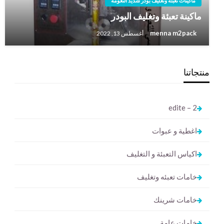
ماكينات تعبئه وتغليف بودر شديد النعومه
ماكينة تعبئة وتغليف البودر
menna m2pack
أغسطس 13, 2022
منتجاتنا
2 – edite
اغطية و عبوات
اكياس التعبئة و التغليف
خامات تعبئه وتغليف
خامات شرينك
خامات عامة