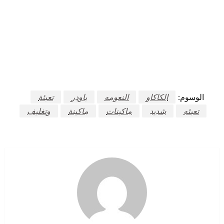
الوسوم:
الكاكاو
النعومه
باودر
تعبئة
تعبئه
شديد
ماكينات
ماكينة
وتغليف