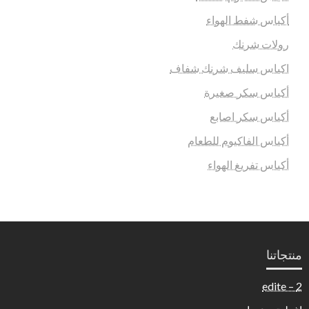
أكياس شفط الهواء
رولات شرنك
اكياس سليف شرنك شفاف
أكياس سكر صغيرة
أكياس سكر اصابع
أكياس الفاكيوم للطعام
أكياس تفريغ الهواء
منتجاتنا
2 – edite