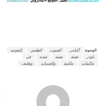
الوسوم:
أكياس
الحبوب
الطحين
النعومه
باودر
تعبئة
تعبئه
شديد
في
ماكينات
ماكينة
والحبيبات
وتغليف