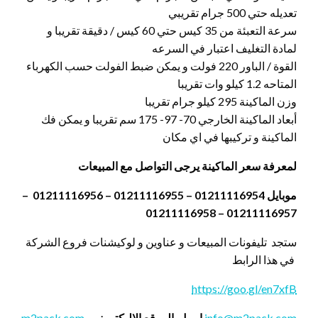
تعديله حتي 500 جرام تقريبي
سرعة التعبئة من 35 كيس حتي 60 كيس / دقيقة تقريبا و
لمادة التغليف اعتبار في السرعه
القوة / الباور 220 فولت و يمكن ضبط الفولت حسب الكهرباء
المتاحه 1.2 كيلو وات تقريبا
وزن الماكينة 295 كيلو جرام تقريبا
أبعاد الماكينة الخارجي 70- 97- 175 سم تقريبا و يمكن فك
الماكينة و تركيبها في اي مكان
لمعرفة سعر الماكينة يرجى التواصل مع المبيعات
موبايل 01211116954 – 01211116955 – 01211116956 –
01211116957 – 01211116958
ستجد تليفونات المبيعات و عناوين و لوكيشنات فروع الشركة
في هذا الرابط
https://goo.gl/en7xfB
info@m2pack.com
ايميل
الموقع الاليكتروني
m2pack.com