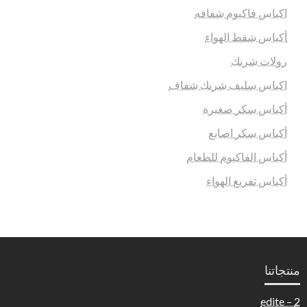
اكياس فاكيوم شفافه
أكياس شفط الهواء
رولات شرنك
اكياس سليف شرنك شفاف
أكياس سكر صغيرة
أكياس سكر اصابع
أكياس الفاكيوم للطعام
أكياس تفريغ الهواء
منتجاتنا
2 – edite