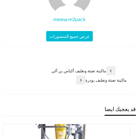
menna m2pack
عرض جميع المنشورات
تصفّح
ماكينة تعبئة وتغليف أكياس بن ألي
المقالة
المقالات
السابقة
ماكينة تعبئة وتغليف بودرة
المقالة
التالية
قد يعجبك ايضا