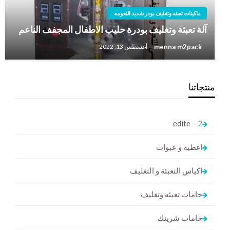
ماكينات تعبئه وتغليف بودر شديد النعومه
آلة تعبئة وتغليف بودرة حليب الاطفال المجفف الناعم
menna m2pack
أغسطس 13, 2022
منتجاتنا
2 – edite
اغطية و عبوات
اكياس التعبئة و التغليف
خامات تعبئه وتغليف
خامات شرينك