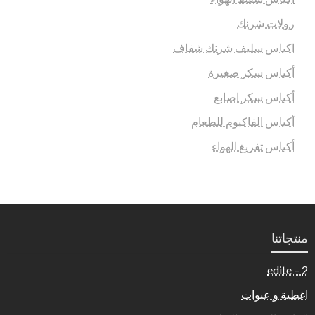
رولات شرنك
اكياس سليف شرنك شفاف
أكياس سكر صغيرة
أكياس سكر اصابع
أكياس الفاكيوم للطعام
أكياس تفريغ الهواء
منتجاتنا
2 – edite
اغطية و عبوات