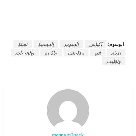
الوسوم:
اكياس
الحبوب
الحجمية
تعبئة
تعبئه
في
ماكينات
ماكينة
والحبيبات
وتغليف
menna m2pack