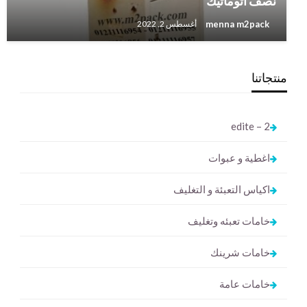
نصف أتوماتيك
menna m2pack
أغسطس 2, 2022
منتجاتنا
2 – edite
اغطية و عبوات
اكياس التعبئة و التغليف
خامات تعبئه وتغليف
خامات شرينك
خامات عامة