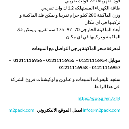
قوة الكهرباء 220 فولت تقريبي
طاقة الكهرباء المستهلكه 1.2 ك وات تقريبي
وزن الماكينة 280 كيلو جرام تقريبا و يمكن فك الماكينة و
تركيبها في اي مكان
أبعاد الماكينة الخارجي 70- 97- 175 سم تقريبا و يمكن فك
الماكينة و تركيبها في اي مكان
لمعرفة سعر الماكينة يرجى التواصل مع المبيعات
موبايل 01211116954 – 01211116955 – 01211116956 –
01211116957 – 01211116958
ستجد تليفونات المبيعات و عناوين و لوكيشنات فروع الشركة
في هذا الرابط
https://goo.gl/en7xfB
info@m2pack.com
ايميل
الموقع الاليكتروني
m2pack.com