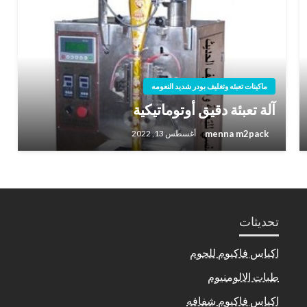
ماكينات تعبئه وتغليف بودر شديد النعومه
آلة تعبئة دقيق أوتوماتيكية
menna m2pack
أغسطس 13, 2022
تحديثات
اكياس فاكيوم للحوم
طبات الالومنيوم
اكياس فاكيوم شفافه