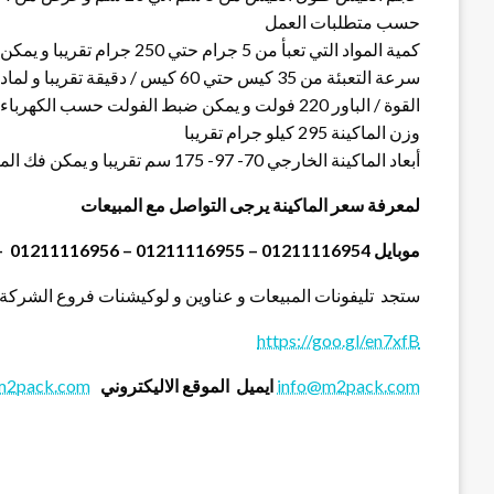
حسب متطلبات العمل
كمية المواد التي تعبأ من 5 جرام حتي 250 جرام تقريبا و يمكن تعديله حتي 500 جرام تقريبي
سرعة التعبئة من 35 كيس حتي 60 كيس / دقيقة تقريبا و لمادة التغليف اعتبار في السرعه
القوة / الباور 220 فولت و يمكن ضبط الفولت حسب الكهرباء المتاحه 1.2 كيلو وات تقريبا
وزن الماكينة 295 كيلو جرام تقريبا
أبعاد الماكينة الخارجي 70- 97- 175 سم تقريبا و يمكن فك الماكينة و تركيبها في اي مكان
لمعرفة سعر الماكينة يرجى التواصل مع المبيعات
موبايل 01211116954 – 01211116955 – 01211116956 – 01211116957 – 01211116958
ستجد تليفونات المبيعات و عناوين و لوكيشنات فروع الشركة 
https://goo.gl/en7xfB
info@m2pack.com
ايميل
الموقع الاليكتروني
m2pack.com