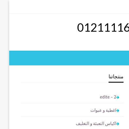
منتجاتنا
2 – edite
اغطية و عبوات
اكياس التعبئة و التغليف