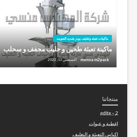
ماكينات تعبئه وتغليف بودر شديد النعومه
ماكينة تعبئة طحين و حليب مجفف و سحلب
menna m2pack
أغسطس 13, 2022
منتجاتنا
2 – edite
اغطية و عبوات
اكياس التعبئة و التغليف