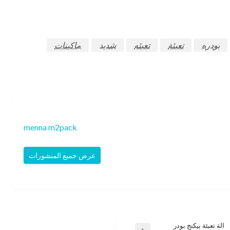
بودره
تعبئة
تعبئه
شديد
ماكينات
menna m2pack
عرض جميع المنشورات
الة تعبئة بيكنج بودر