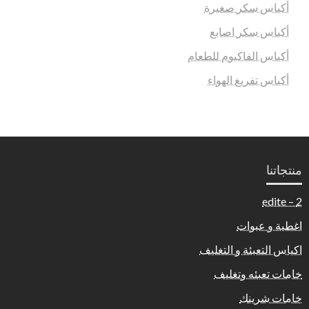
أكياس سكر صغيرة
أكياس سكر اصابع
أكياس الفاكيوم للطعام
أكياس تفريغ الهواء
منتجاتنا
2 – edite
اغطية و عبوات
اكياس التعبئة و التغليف
خامات تعبئه وتغليف
خامات شرينك