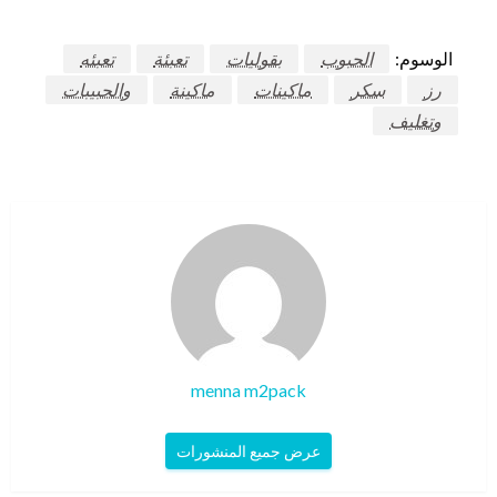
الوسوم:
الحبوب
بقوليات
تعبئة
تعبئه
رز
سكر
ماكينات
ماكينة
والحبيبات
وتغليف
menna m2pack
عرض جميع المنشورات