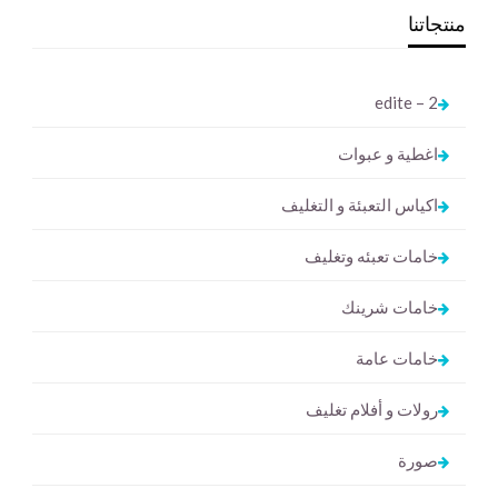
منتجاتنا
2 – edite
اغطية و عبوات
اكياس التعبئة و التغليف
خامات تعبئه وتغليف
خامات شرينك
خامات عامة
رولات و أفلام تغليف
صورة