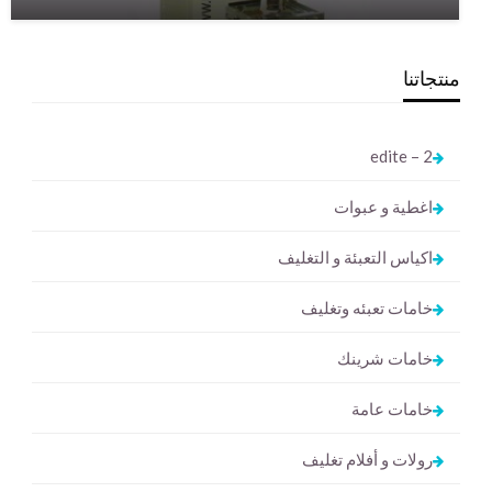
منتجاتنا
2 – edite
اغطية و عبوات
اكياس التعبئة و التغليف
خامات تعبئه وتغليف
خامات شرينك
خامات عامة
رولات و أفلام تغليف