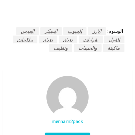
الوسوم:
الارز
الحبوب
السكر
العدس
الفول
بقوليات
تعبئة
تعبئه
ماكينات
ماكينة
والحبيبات
وتغليف
menna m2pack