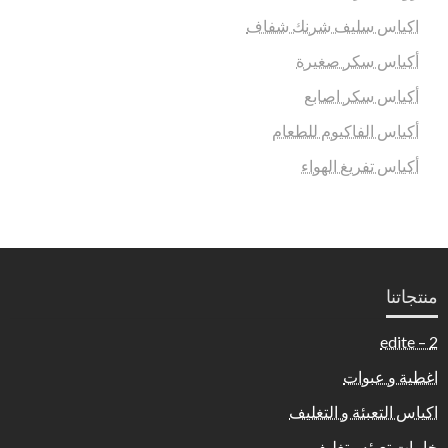
اكياس سليف شرنك شفاف
أكياس سكر صغيرة
أكياس سكر اصابع
أكياس الفاكيوم للطعام
أكياس تفريغ الهواء
منتجاتنا
2 – edite
اغطية و عبوات
اكياس التعبئة و التغليف
خامات تعبئه وتغليف