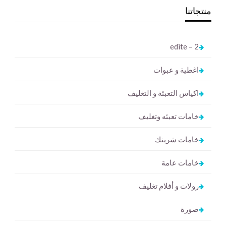
منتجاتنا
2 – edite
اغطية و عبوات
اكياس التعبئة و التغليف
خامات تعبئه وتغليف
خامات شرينك
خامات عامة
رولات و أفلام تغليف
صورة