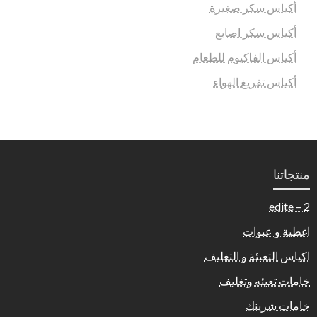
أكياس سكر صغيرة
أكياس سكر اصابع
أكياس الفاكيوم للطعام
أكياس تفريغ الهواء
منتجاتنا
2 – edite
اغطية و عبوات
اكياس التعبئة و التغليف
خامات تعبئه وتغليف
خامات شرينك