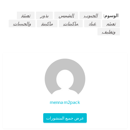
الوسوم:
الحبوب
الشمس
بذور
تعبئة
تعبئه
عباد
ماكينات
ماكينة
والحبيبات
وتغليف
menna m2pack
عرض جميع المنشورات