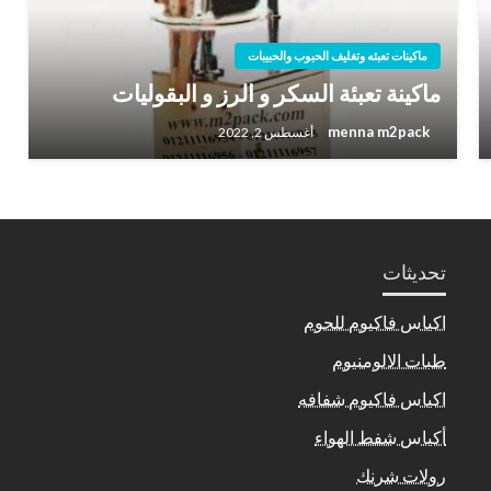
ماكينات تعبئه وتغليف الحبوب والحبيبات
ماكينة تعبئة السكر و الرز و البقوليات
menna m2pack
أغسطس 2, 2022
تحديثات
اكياس فاكيوم للحوم
طبات الالومنيوم
اكياس فاكيوم شفافه
أكياس شفط الهواء
رولات شرنك