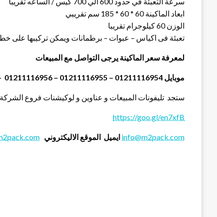
سرعة التعبئة في حدود 600 الي 700 كيس / الساعه تقريبا
ابعاد الماكينة 60 * 60 * 185 سم تقريبي
الوزن 60 كيلوجرام تقريبا
تعبئة فى اكياس – عبوات – برطمانات ويمكن تركيبها على خطو
لمعرفة سعر الماكينة يرجى التواصل مع المبيعات
موبايل 01211116954 – 01211116955 – 01211116956 – 01211116957 – 01211116958
ستجد تليفونات المبيعات و عناوين و لوكيشنات فروع الشركة 
https://goo.gl/en7xfB
info@m2pack.com
ايميل
الموقع الاليكتروني
m2pack.com