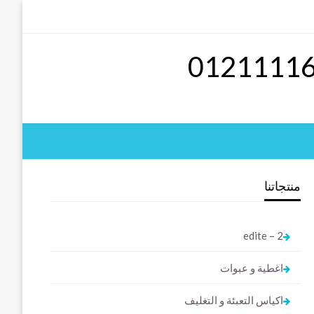
منتجاتنا
2 – edite
اغطية و عبوات
اكياس التعبئة و التغليف