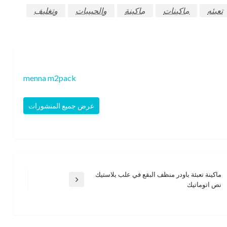
تعبئه
ماكينات
ماكينة
والحبيبات
وتغليف
menna m2pack
عرض جميع المنشورات
ماكينة تعبئة باودر منظف البقع في علب بلاستيك
المقالة
نص اتوماتيك
التالية