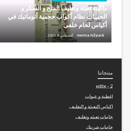
ماكينة تعبئة وتغليف الملح و السكر و
الحبيبات نظام أكواب حجمية أتوماتيك في
أكياس لحام خلفى
menna m2pack
أغسطس 8, 2022
منتجاتنا
2 – edite
اغطية و عبوات
اكياس التعبئة و التغليف
خامات تعبئه وتغليف
خامات شرينك