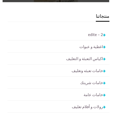
منتجاتنا
2 – edite
اغطية و عبوات
اكياس التعبئة و التغليف
خامات تعبئه وتغليف
خامات شرينك
خامات عامة
رولات و أفلام تغليف