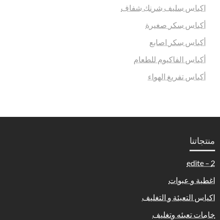
اكياس سليف شرنك شفاف
أكياس سكر صغيرة
أكياس سكر اصابع
أكياس الفاكيوم للطعام
أكياس تفريغ الهواء
منتجاتنا
2 – edite
اغطية و عبوات
اكياس التعبئة و التغليف
خامات تعبئه وتغليف