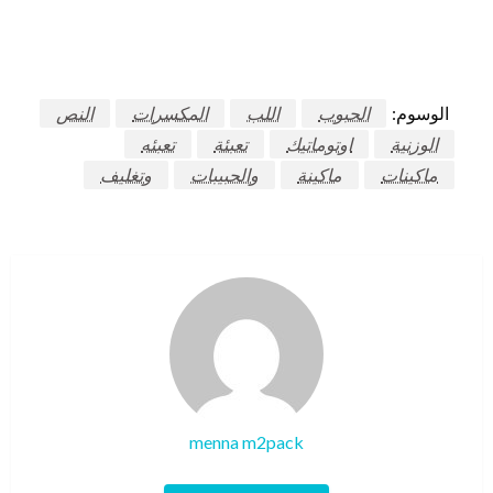
الوسوم:
الحبوب
اللب
المكسرات
النص
الوزنية
اوتوماتيك
تعبئة
تعبئه
ماكينات
ماكينة
والحبيبات
وتغليف
menna m2pack