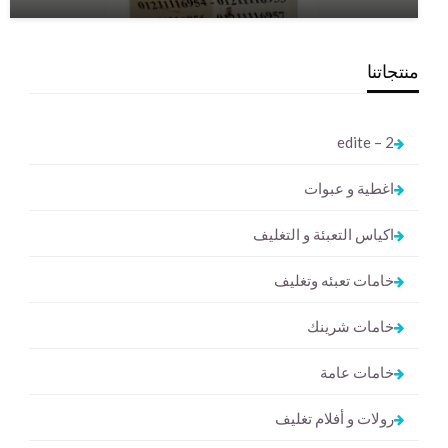
منتجاتنا
2 – edite
اغطية و عبوات
اكياس التعبئة و التغليف
خامات تعبئه وتغليف
خامات شرينك
خامات عامة
رولات و أفلام تغليف