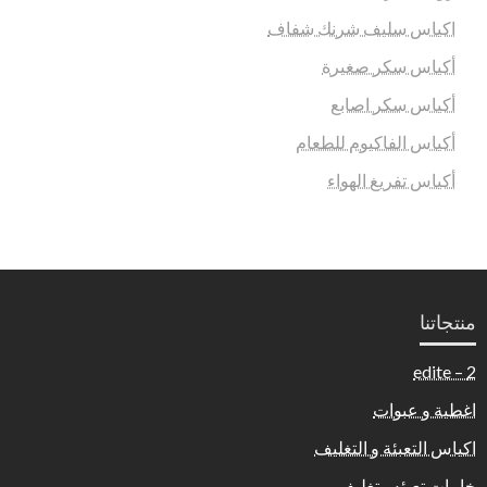
اكياس سليف شرنك شفاف
أكياس سكر صغيرة
أكياس سكر اصابع
أكياس الفاكيوم للطعام
أكياس تفريغ الهواء
منتجاتنا
2 – edite
اغطية و عبوات
اكياس التعبئة و التغليف
خامات تعبئه وتغليف