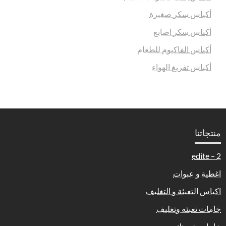
أكياس سكر صغيرة
أكياس سكر اصابع
أكياس الفاكيوم للطعام
أكياس تفريغ الهواء
منتجاتنا
2 – edite
اغطية و عبوات
اكياس التعبئة و التغليف
خامات تعبئه وتغليف