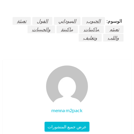
الوسوم:
الحبوب
السوداني
الفول
تعبئة
تعبئه
ماكينات
ماكينة
والحبيبات
واللب
وتغليف
menna m2pack
عرض جميع المنشورات