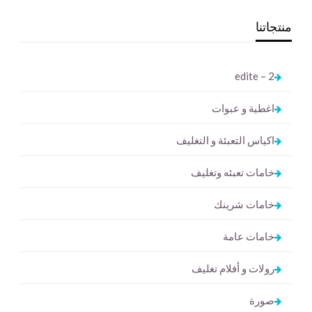
منتجاتنا
2 – edite
اغطية و عبوات
اكياس التعبئة و التغليف
خامات تعبئه وتغليف
خامات شرينك
خامات عامة
رولات و أفلام تغليف
صورة