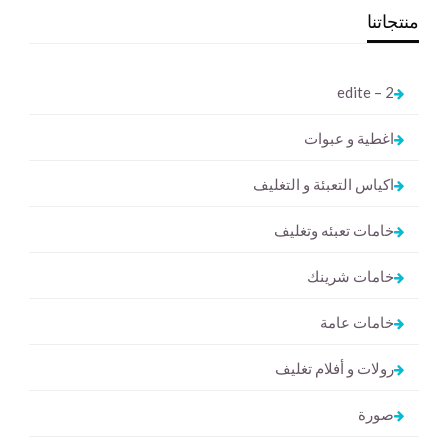
منتجاتنا
2 – edite
اغطية و عبوات
اكياس التعبئة و التغليف
خامات تعبئه وتغليف
خامات شرينك
خامات عامة
رولات و أفلام تغليف
صورة