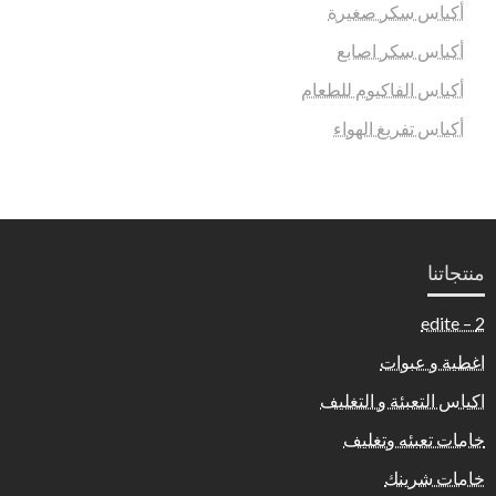
أكياس سكر صغيرة
أكياس سكر اصابع
أكياس الفاكيوم للطعام
أكياس تفريغ الهواء
منتجاتنا
2 – edite
اغطية و عبوات
اكياس التعبئة و التغليف
خامات تعبئه وتغليف
خامات شرينك