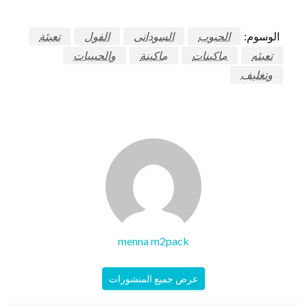
الوسوم:
الحبوب
السودانى
الفول
تعبئة
تعبئه
ماكينات
ماكينة
والحبيبات
وتغليف
menna m2pack
عرض جميع المنشورات