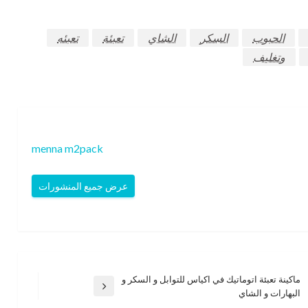
الحبوب
السكر
الشاي
تعبئة
تعبئه
وتغليف
menna m2pack
عرض جميع المنشورات
ماكينة تعبئة اتوماتيك في اكياس للتوابل و السكر و
المقالة
البهارات و الشاي
التالية