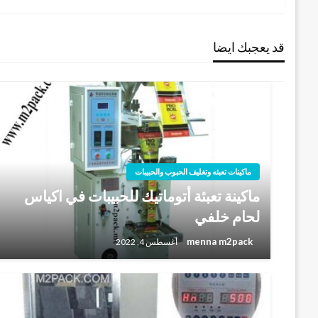
المقالات
قد يعجبك ايضا
ماكينات تعبئه وتغليف الحبوب والحبيبات
ماكينة تعبئة أتوماتيك للحبيبات في اكياس
لحام خلفي
menna m2pack
أغسطس 4, 2022