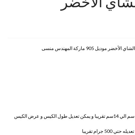
لشاي الأخضر
ديل 905 ماركة المهندس منسى
حجم الكيس طول الكيس من 5 سم الي 20 سم وعرض من 4 سم الي 14سم تقريبا و يمكن تعديل طول الكيس و عرض الكيس