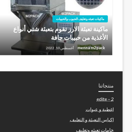
ماكينات تعبئه وتغليف الحبوب والحبيبات
ماكينة تعبئة الارز تقوم بتعبئة شتي أنواع
الأغذية من حبيبات جافة
menna m2pack
أغسطس 10, 2022
منتجاتنا
2 – edite
اغطية و عبوات
اكياس التعبئة و التغليف
خامات تعبئه وتغليف