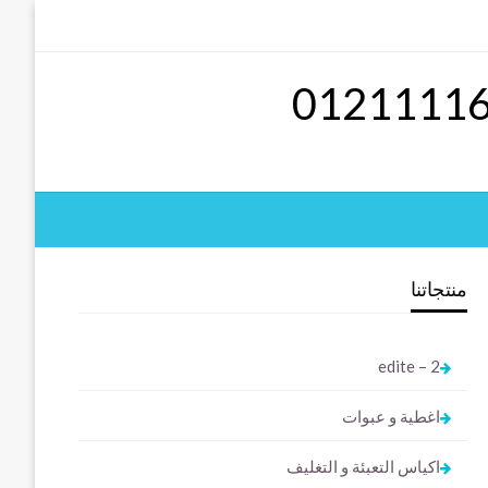
منتجاتنا
2 – edite
اغطية و عبوات
اكياس التعبئة و التغليف