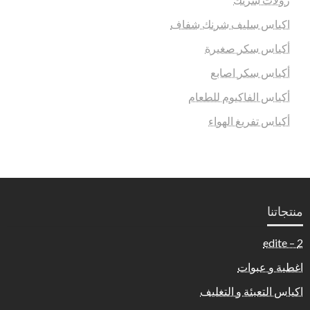
اكياس سليف شرنك شفاف
أكياس سكر صغيرة
أكياس سكر اصابع
أكياس الفاكيوم للطعام
أكياس تفريغ الهواء
منتجاتنا
2 – edite
اغطية و عبوات
اكياس التعبئة و التغليف