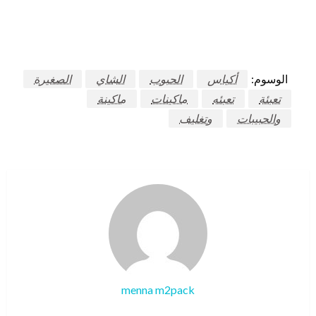
الوسوم:
أكياس
الحبوب
الشاي
الصغيرة
تعبئة
تعبئه
ماكينات
ماكينة
والحبيبات
وتغليف
menna m2pack