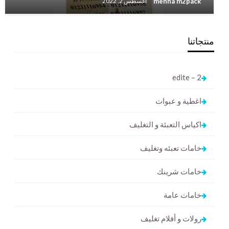
menna m2pack
أغسطس 2, 2022
منتجاتنا
2 – edite
اغطية و عبوات
اكياس التعبئة و التغليف
خامات تعبئه وتغليف
خامات شرينك
خامات عامة
رولات و أفلام تغليف