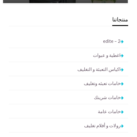
منتجاتنا
2 – edite
اغطية و عبوات
اكياس التعبئة و التغليف
خامات تعبئه وتغليف
خامات شرينك
خامات عامة
رولات و أفلام تغليف