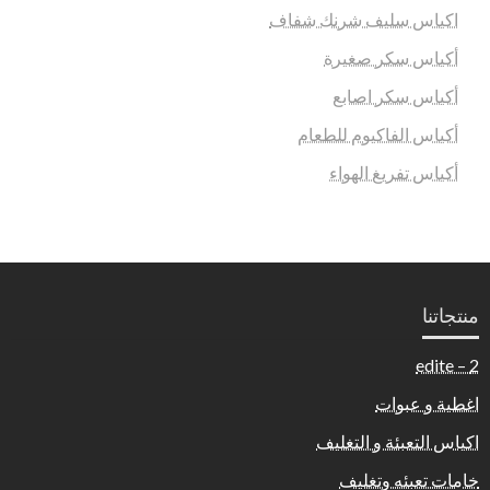
اكياس سليف شرنك شفاف
أكياس سكر صغيرة
أكياس سكر اصابع
أكياس الفاكيوم للطعام
أكياس تفريغ الهواء
منتجاتنا
2 – edite
اغطية و عبوات
اكياس التعبئة و التغليف
خامات تعبئه وتغليف