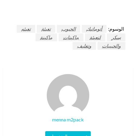
الوسوم:
أتوماتيك
الحبوب
تعبئة
تعبئه
سكر
لتعبئة
ماكينات
ماكينة
والحبيبات
وتغليف
menna m2pack