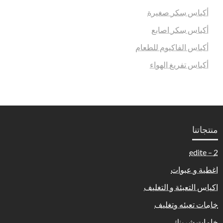
أكياس سكر صغيرة
أكياس سكر اصابع
أكياس الفاكيوم للطعام
أكياس تفريغ الهواء
منتجاتنا
2 – edite
اغطية و عبوات
اكياس التعبئة و التغليف
خامات تعبئه وتغليف
خامات شرينك