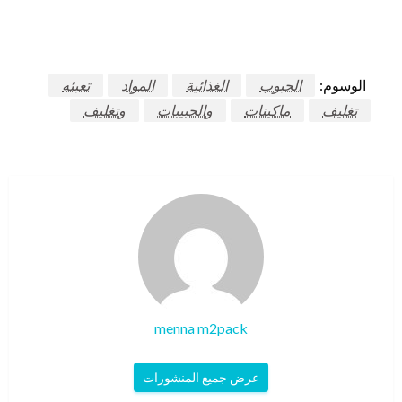
الوسوم:
الحبوب
الغذائية
المواد
تعبئه
تغليف
ماكينات
والحبيبات
وتغليف
menna m2pack
عرض جميع المنشورات