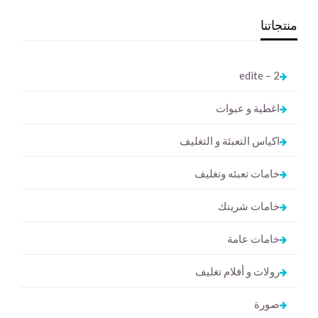
منتجاتنا
2 – edite
اغطية و عبوات
اكياس التعبئة و التغليف
خامات تعبئه وتغليف
خامات شرينك
خامات عامة
رولات و أفلام تغليف
صورة