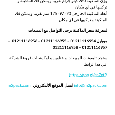
وزن الماكينة 280 كيلو جرام تقريبا و يمكن فك الماكينة و
تركيبها في اي مكان
أبعاد الماكينة الخارجي 70- 97- 175 سم تقريبا و يمكن فك
الماكينة و تركيبها في اي مكان
لمعرفة سعر الماكينة يرجى التواصل مع المبيعات
موبايل 01211116954 – 01211116955 – 01211116956 –
01211116957 – 01211116958
ستجد تليفونات المبيعات و عناوين و لوكيشنات فروع الشركة
في هذا الرابط
https://goo.gl/en7xfB
info@m2pack.com
ايميل
الموقع الاليكتروني
m2pack.com