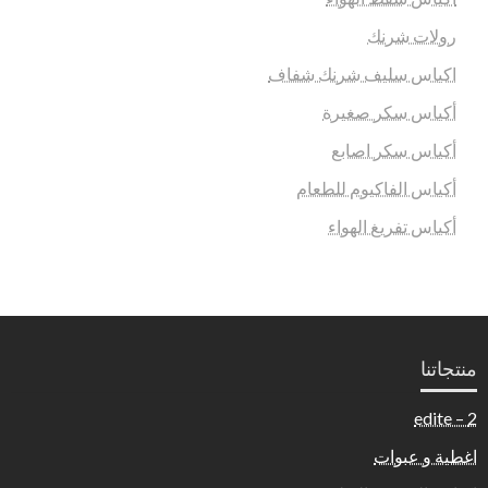
رولات شرنك
اكياس سليف شرنك شفاف
أكياس سكر صغيرة
أكياس سكر اصابع
أكياس الفاكيوم للطعام
أكياس تفريغ الهواء
منتجاتنا
2 – edite
اغطية و عبوات