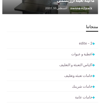
ماكينة تعبئة ارز بسمتى
menna m2pack
أغسطس 10, 2022
منتجاتنا
2 – edite
اغطية و عبوات
اكياس التعبئة و التغليف
خامات تعبئه وتغليف
خامات شرينك
خامات عامة