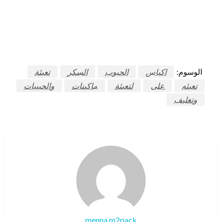
الوسوم:
اكياس
الحبوب
السكر
تعبئة
تعبئه
على
لتعبئة
ماكينات
والحبيبات
وتغليف
menna m2pack