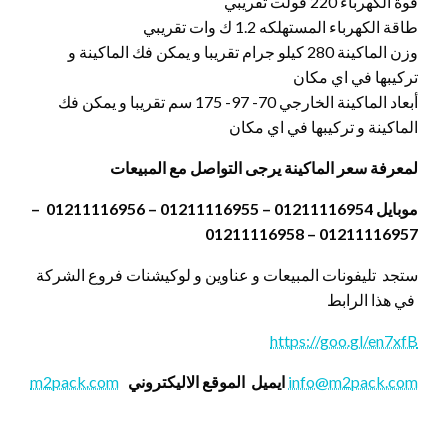
قوة الكهرباء 220 فولت تقريبي
طاقة الكهرباء المستهلكه 1.2 ك وات تقريبي
وزن الماكينة 280 كيلو جرام تقريبا و يمكن فك الماكينة و
تركيبها في اي مكان
أبعاد الماكينة الخارجي 70- 97- 175 سم تقريبا و يمكن فك
الماكينة و تركيبها في اي مكان
لمعرفة سعر الماكينة يرجى التواصل مع المبيعات
موبايل 01211116954 – 01211116955 – 01211116956 –
01211116957 – 01211116958
ستجد تليفونات المبيعات و عناوين و لوكيشنات فروع الشركة
في هذا الرابط
https://goo.gl/en7xfB
info@m2pack.com
ايميل
الموقع الاليكتروني
m2pack.com