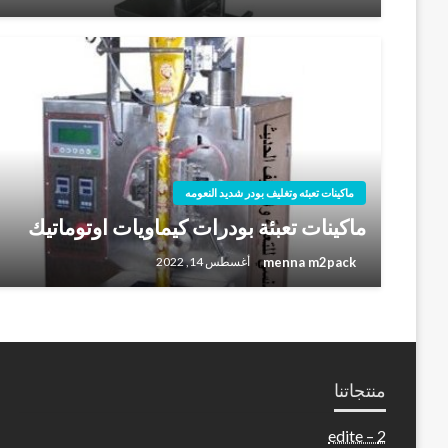
ماكينات تعبئه وتغليف بودر شديد النعومه
ماكينات تعبئة بودرات كيماويات اوتوماتيك
menna m2pack
أغسطس 14, 2022
منتجاتنا
2 – edite