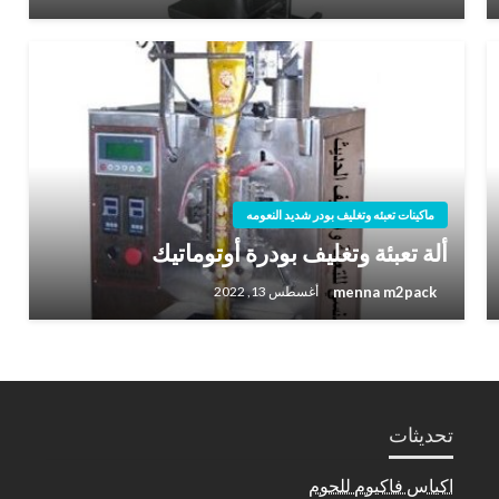
ماكينات تعبئه وتغليف بودر شديد النعومه
ألة تعبئة وتغليف بودرة أوتوماتيك
menna m2pack
أغسطس 13, 2022
تحديثات
اكياس فاكيوم للحوم