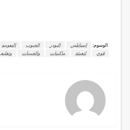
الوسوم:
إستانلس
البودر
الحبوب
النعومه
قوي
لتعبئة
ماكينات
والحبيبات
وتغليف