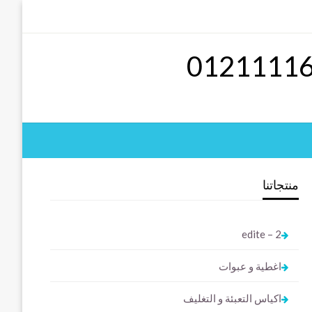
منتجاتنا
2 – edite
اغطية و عبوات
اكياس التعبئة و التغليف