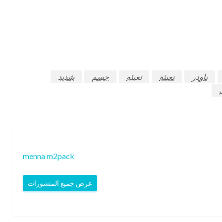
باودر
تعبئة
تعبئه
جسم
شديد
menna m2pack
عرض جميع المنشورات