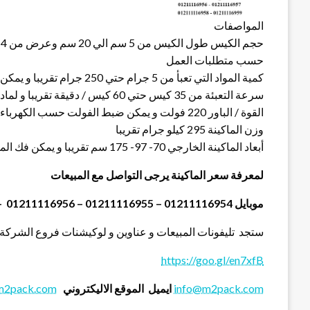
المواصفات
حسب متطلبات العمل
كمية المواد التي تعبأ من 5 جرام حتي 250 جرام تقريبا و يمكن تعديله حتي 500 جرام تقريبي
سرعة التعبئة من 35 كيس حتي 60 كيس / دقيقة تقريبا و لمادة التغليف اعتبار في السرعه
القوة / الباور 220 فولت و يمكن ضبط الفولت حسب الكهرباء المتاحه 1.2 كيلو وات تقريبا
وزن الماكينة 295 كيلو جرام تقريبا
أبعاد الماكينة الخارجي 70- 97- 175 سم تقريبا و يمكن فك الماكينة و تركيبها في اي مكان
لمعرفة سعر الماكينة يرجى التواصل مع المبيعات
موبايل 01211116954 – 01211116955 – 01211116956 – 01211116957 – 01211116958
ستجد تليفونات المبيعات و عناوين و لوكيشنات فروع الشركة 
https://goo.gl/en7xfB
info@m2pack.com
ايميل
الموقع الاليكتروني
m2pack.com