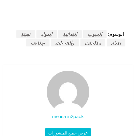
الوسوم:
الحبوب
الغذائية
المواد
تعبئة
تعبئه
ماكينات
والحبيبات
وتغليف
menna m2pack
عرض جميع المنشورات