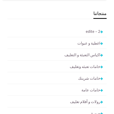
منتجاتنا
2 – edite
اغطية و عبوات
اكياس التعبئة و التغليف
خامات تعبئه وتغليف
خامات شرينك
خامات عامة
رولات و أفلام تغليف
صورة