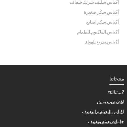
اكياس سليف شرنك شفاف
أكياس سكر صغيرة
أكياس سكر اصابع
أكياس الفاكيوم للطعام
أكياس تفريغ الهواء
منتجاتنا
2 – edite
اغطية و عبوات
اكياس التعبئة و التغليف
خامات تعبئه وتغليف