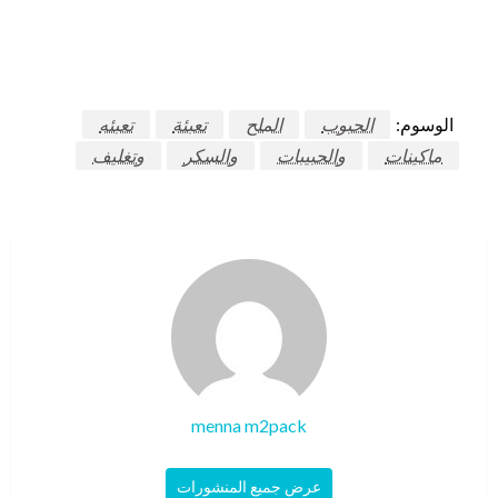
الوسوم:
الحبوب
الملح
تعبئة
تعبئه
ماكينات
والحبيبات
والسكر
وتغليف
menna m2pack
عرض جميع المنشورات