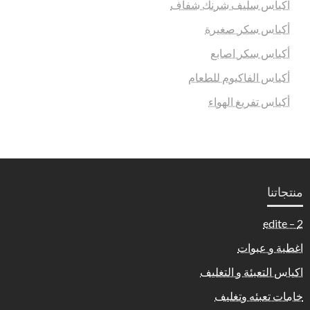
اكياس سليف شرنك شفاف
أكياس سكر صغيرة
أكياس سكر اصابع
أكياس الفاكيوم للطعام
أكياس تفريغ الهواء
منتجاتنا
2 – edite
اغطية و عبوات
اكياس التعبئة و التغليف
خامات تعبئه وتغليف