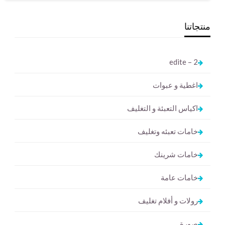
منتجاتنا
2 – edite
اغطية و عبوات
اكياس التعبئة و التغليف
خامات تعبئه وتغليف
خامات شرينك
خامات عامة
رولات و أفلام تغليف
صورة