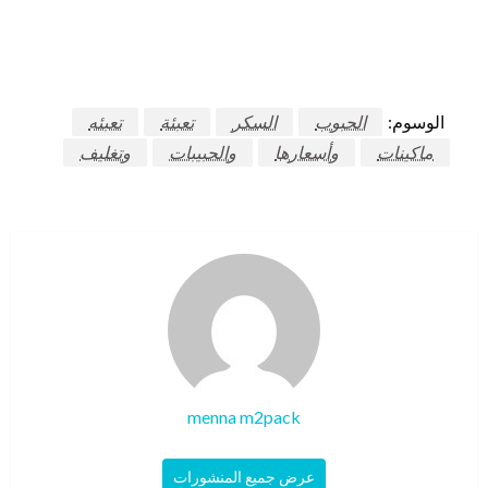
الوسوم:
الحبوب
السكر
تعبئة
تعبئه
ماكينات
وأسعارها
والحبيبات
وتغليف
menna m2pack
عرض جميع المنشورات