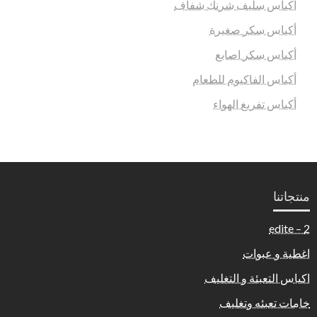
اكياس سليف شرنك شفاف
أكياس سكر صغيرة
أكياس سكر اصابع
أكياس الفاكيوم للطعام
أكياس تفريغ الهواء
منتجاتنا
2 – edite
اغطية و عبوات
اكياس التعبئة و التغليف
خامات تعبئه وتغليف