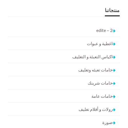
منتجاتنا
2 – edite
اغطية و عبوات
اكياس التعبئة و التغليف
خامات تعبئه وتغليف
خامات شرينك
خامات عامة
رولات و أفلام تغليف
صورة