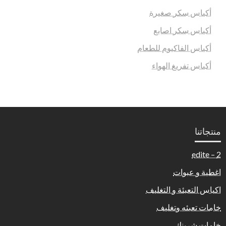
أكياس سكر صغيرة
أكياس سكر اصابع
أكياس الفاكيوم للطعام
أكياس تفريغ الهواء
منتجاتنا
2 – edite
اغطية و عبوات
اكياس التعبئة و التغليف
خامات تعبئه وتغليف
خامات شرينك