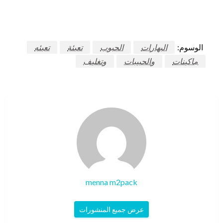
الوسوم:
البهارات
الحبوب
تعبئة
تعبئه
ماكينات
والحبيبات
وتغليف
menna m2pack
عرض جميع المنشورات