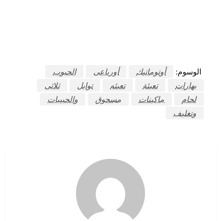
الوسوم:
أوتوماتيك
أورباعى
الحبوب
بهارات
تعبئة
تعبئه
توابل
ثلاثى
لحام
ماكينات
مسحوق
والحبيبات
وتغليف