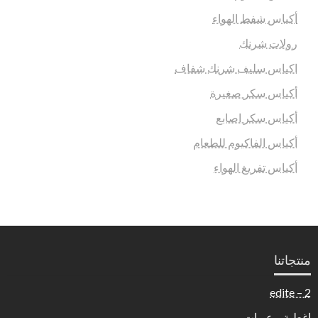
أكياس شفط الهواء
رولات شرنك
اكياس سليف شرنك شفاف
أكياس سكر صغيرة
أكياس سكر اصابع
أكياس الفاكيوم للطعام
أكياس تفريغ الهواء
منتجاتنا
2 – edite
اغطية و عبوات