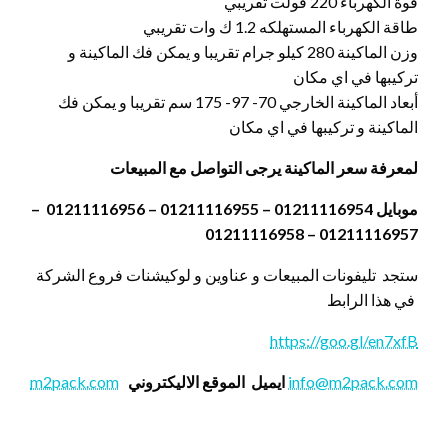
قوة الكهرباء 220 فولت تقريبي
طاقة الكهرباء المستهلكه 1.2 ك وات تقريبي
وزن الماكينة 280 كيلو جرام تقريبا و يمكن فك الماكينة و
تركيبها في اي مكان
أبعاد الماكينة الخارجي 70- 97- 175 سم تقريبا و يمكن فك
الماكينة و تركيبها في اي مكان
لمعرفة سعر الماكينة يرجى التواصل مع المبيعات
موبايل 01211116954 – 01211116955 – 01211116956 –
01211116957 – 01211116958
ستجد تليفونات المبيعات و عناوين و لوكيشنات فروع الشركة
في هذا الرابط
https://goo.gl/en7xfB
info@m2pack.com
ايميل
الموقع الاليكتروني
m2pack.com