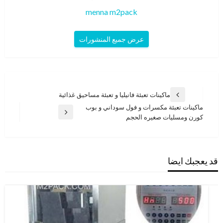
menna m2pack
عرض جميع المنشورات
تصفّح
ماكينات تعبئة فانيليا و تعبئة مساحيق غذائية
المقالة
المقالات
ماكينات تعبئة مكسرات و فول سوداني و بوب
السابقة
المقالة
كورن ومسليات صغيره الحجم
التالية
قد يعجبك ايضا