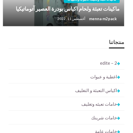
ماكينات تعبئة ولحام اكياس بودرة العصير آتوماتيكيا
menna m2pack
أغسطس 11, 2022
منتجاتنا
2 – edite
اغطية و عبوات
اكياس التعبئة و التغليف
خامات تعبئه وتغليف
خامات شرينك
خامات عامة