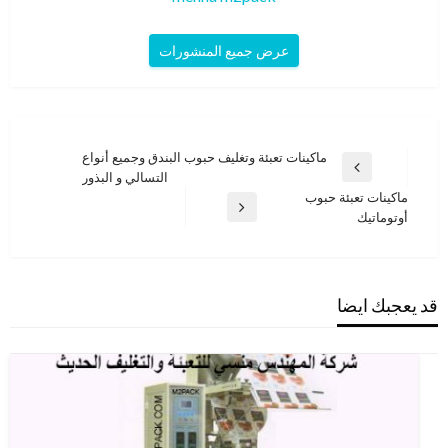
عرض جميع المنشورات
تصفّح
ماكينات تعبئة وتغليف حبوب البندق وجميع أنواع
المقالة
التسالي و البذور
المقالات
السابقة
ماكينات تعبئة حبوب
المقالة
أوتوماتيك
التالية
قد يعجبك ايضا