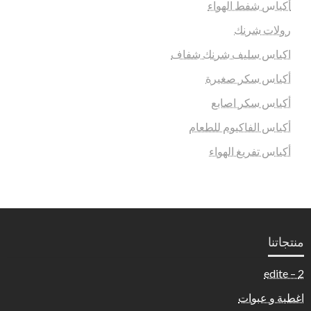
أكياس شفط الهواء
رولات شرنك
اكياس سليف شرنك شفاف
أكياس سكر صغيرة
أكياس سكر اصابع
أكياس الفاكيوم للطعام
أكياس تفريغ الهواء
منتجاتنا
2 – edite
اغطية و عبوات