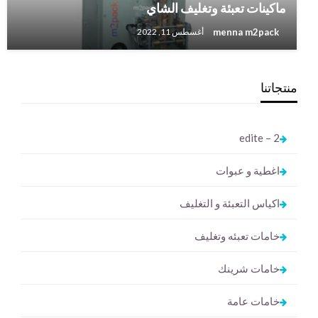
ماكينات تعبئة وتغليف الشاي
menna m2pack
أغسطس 11, 2022
منتجاتنا
2 – edite
اغطية و عبوات
اكياس التعبئة و التغليف
خامات تعبئه وتغليف
خامات شرينك
خامات عامة