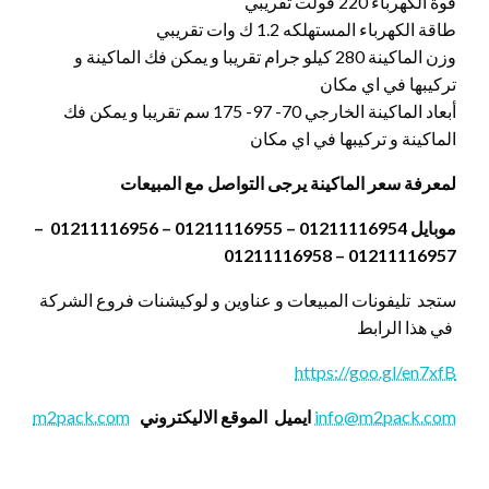
قوة الكهرباء 220 فولت تقريبي
طاقة الكهرباء المستهلكه 1.2 ك وات تقريبي
وزن الماكينة 280 كيلو جرام تقريبا و يمكن فك الماكينة و
تركيبها في اي مكان
أبعاد الماكينة الخارجي 70- 97- 175 سم تقريبا و يمكن فك
الماكينة و تركيبها في اي مكان
لمعرفة سعر الماكينة يرجى التواصل مع المبيعات
موبايل 01211116954 – 01211116955 – 01211116956 –
01211116957 – 01211116958
ستجد تليفونات المبيعات و عناوين و لوكيشنات فروع الشركة
في هذا الرابط
https://goo.gl/en7xfB
info@m2pack.com
ايميل
الموقع الاليكتروني
m2pack.com