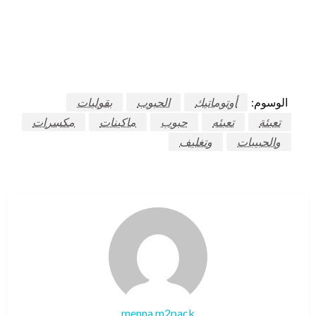
الوسوم:
أوتوماتيك
الحبوب
بقوليات
تعبئة
تعبئه
حبوب
ماكينات
مكسرات
والحبيبات
وتغليف
menna m2pack