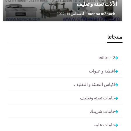
‏‏ الآلات تعبئة و تغليف
menna m2pack
أغسطس 15, 2022
منتجاتنا
2 – edite
اغطية و عبوات
اكياس التعبئة و التغليف
خامات تعبئه وتغليف
خامات شرينك
خامات عامة