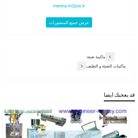
menna m2pack
عرض جميع المنشورات
تصفّح
ماكينة تعبئة
المقالة
المقالات
السابقة
ماكينات التعبئة و التغليف
المقالة
التالية
قد يعجبك ايضا