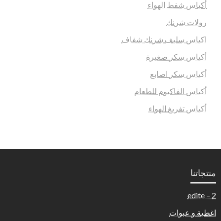
أكياس شفط الهواء
رولات شرنك
اكياس سليف شرنك شفاف
أكياس سكر صغيرة
أكياس سكر اصابع
أكياس الفاكيوم للطعام
أكياس تفريغ الهواء
منتجاتنا
2 – edite
اغطية و عبوات