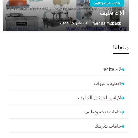
ماكينات تعبئه وتغليف
آلات تغليف
menna m2pack
أغسطس 15, 2022
منتجاتنا
2 – edite
اغطية و عبوات
اكياس التعبئة و التغليف
خامات تعبئه وتغليف
خامات شرينك