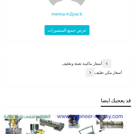
menna m2pack
عرض جميع المنشورات
تصفّح
أسعار ماكينة تعبئة وتغليف
المقالة
المقالات
السابقة
أسعار مكن تغليف
المقالة
التالية
قد يعجبك ايضا