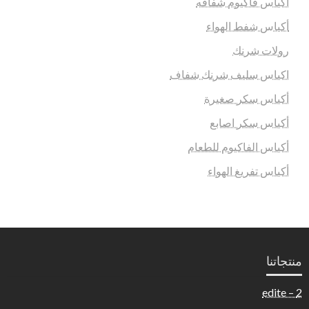
اكياس فاكيوم شفافه
أكياس شفط الهواء
رولات شرنك
اكياس سليف شرنك شفاف
أكياس سكر صغيرة
أكياس سكر اصابع
أكياس الفاكيوم للطعام
أكياس تفريغ الهواء
منتجاتنا
2 – edite