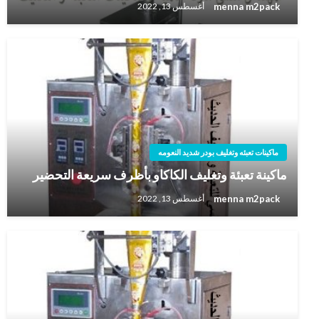
menna m2pack
أغسطس 13, 2022
ماكينات تعبئه وتغليف بودر شديد النعومه
ماكينة تعبئة وتغليف الكاكاو بأظرف سريعة التحضير
menna m2pack
أغسطس 13, 2022