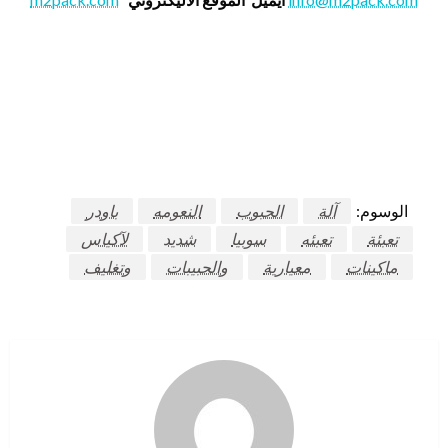
الوسوم:
آلة
الحبوب
النعومه
باودر
تعبئة
تعبئه
سوبيا
شديد
لآكياس
ماكينات
معيارية
والحبيبات
وتغليف