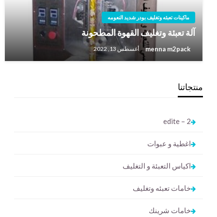
ماكينات تعبئه وتغليف بودر شديد النعومه
آلة تعبئة وتغليف القهوة المطحونة
menna m2pack
أغسطس 13, 2022
منتجاتنا
2 – edite
اغطية و عبوات
اكياس التعبئة و التغليف
خامات تعبئه وتغليف
خامات شرينك