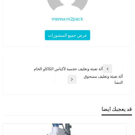
menna m2pack
عرض جميع المنشورات
تصفّح
آلة تعبئة وتغليف حجمية لآكياس الكاكاو الخام
المقالة
المقالات
آلة تعبئة وتغليف مسحوق
السابقة
المقالة
النشا
التالية
قد يعجبك ايضا