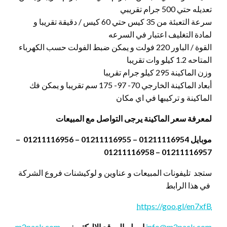
تعديله حتي 500 جرام تقريبي
سرعة التعبئة من 35 كيس حتي 60 كيس / دقيقة تقريبا و
لمادة التغليف اعتبار في السرعه
القوة / الباور 220 فولت و يمكن ضبط الفولت حسب الكهرباء
المتاحه 1.2 كيلو وات تقريبا
وزن الماكينة 295 كيلو جرام تقريبا
أبعاد الماكينة الخارجي 70- 97- 175 سم تقريبا و يمكن فك
الماكينة و تركيبها في اي مكان
لمعرفة سعر الماكينة يرجى التواصل مع المبيعات
موبايل 01211116954 – 01211116955 – 01211116956 –
01211116957 – 01211116958
ستجد تليفونات المبيعات و عناوين و لوكيشنات فروع الشركة
في هذا الرابط
https://goo.gl/en7xfB
info@m2pack.com
ايميل
الموقع الاليكتروني
m2pack.com