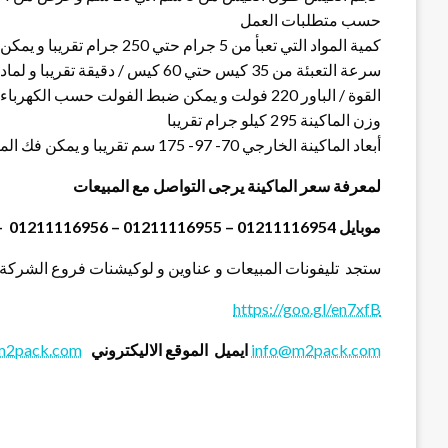
حسب متطلبات العمل
كمية المواد التي تعبأ من 5 جرام حتي 250 جرام تقريبا و يمكن تعديله حتي 500 جرام تقريبي
سرعة التعبئة من 35 كيس حتي 60 كيس / دقيقة تقريبا و لمادة التغليف اعتبار في السرعه
القوة / الباور 220 فولت و يمكن ضبط الفولت حسب الكهرباء المتاحه 1.2 كيلو وات تقريبا
وزن الماكينة 295 كيلو جرام تقريبا
أبعاد الماكينة الخارجي 70- 97- 175 سم تقريبا و يمكن فك الماكينة و تركيبها في اي مكان
لمعرفة سعر الماكينة يرجى التواصل مع المبيعات
موبايل 01211116954 – 01211116955 – 01211116956 – 01211116957 – 01211116958
ستجد تليفونات المبيعات و عناوين و لوكيشنات فروع الشركة 
https://goo.gl/en7xfB
info@m2pack.com
ايميل
الموقع الاليكتروني
m2pack.com