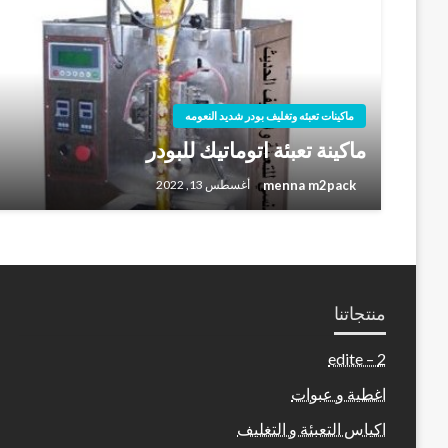
ماكينات تعبئه وتغليف بودر شديد النعومه
ماكينة تعبئة اتوماتيك للبودر
menna m2pack
أغسطس 13, 2022
منتجاتنا
2 – edite
اغطية و عبوات
اكياس التعبئة و التغليف