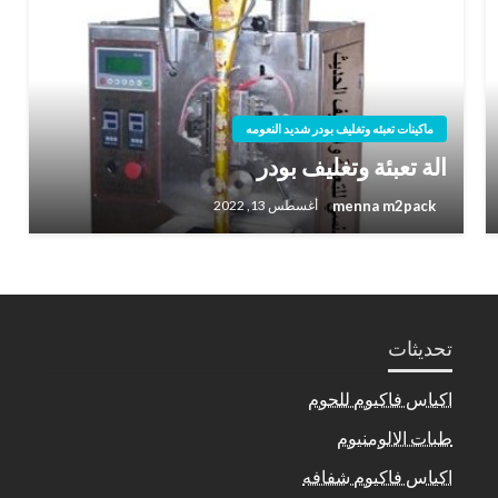
ماكينات تعبئه وتغليف بودر شديد النعومه
الة تعبئة وتغليف بودر
menna m2pack
أغسطس 13, 2022
تحديثات
اكياس فاكيوم للحوم
طبات الالومنيوم
اكياس فاكيوم شفافه