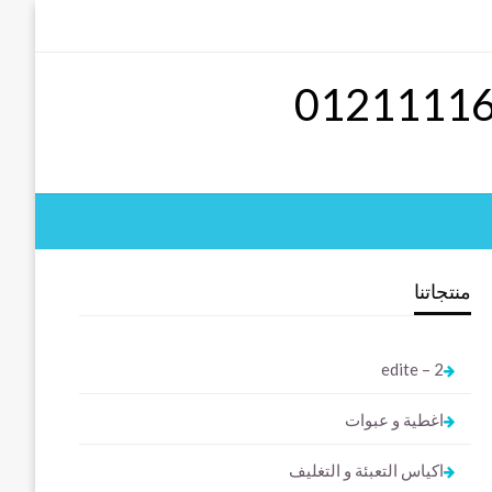
منتجاتنا
2 – edite
اغطية و عبوات
اكياس التعبئة و التغليف