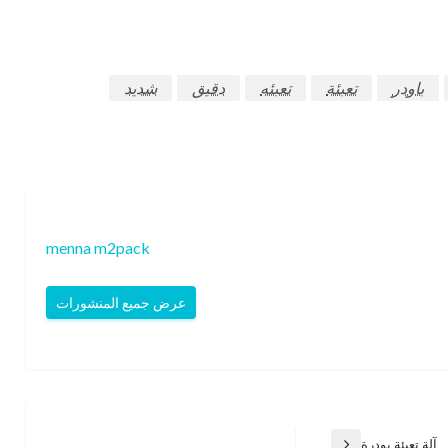
باودر
تعبئة
تعبئه
دقيق
شديد
menna m2pack
عرض جميع المنشورات
آلة تعبئة بودرة