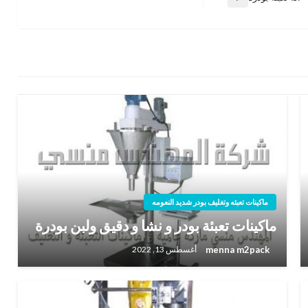
المقالة
التالية
ماكينات تعبئه وتغليف بودر شديد النعومه
ماكينات تعبئة بودر و نشا و دقيق ولبن بودرة
menna m2pack
أغسطس 13, 2022