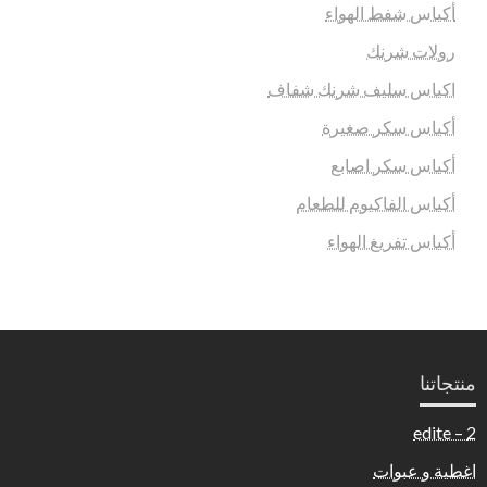
أكياس شفط الهواء
رولات شرنك
اكياس سليف شرنك شفاف
أكياس سكر صغيرة
أكياس سكر اصابع
أكياس الفاكيوم للطعام
أكياس تفريغ الهواء
منتجاتنا
2 – edite
اغطية و عبوات