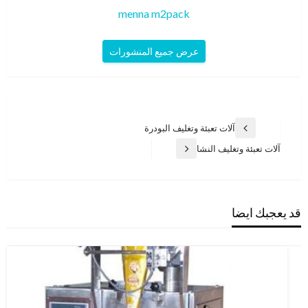
menna m2pack
عرض جميع المنشورات
تصفّح
آلات تعبئة وتغليف البودرة
المقالة
المقالات
السابقة
آلات تعبئة وتغليف النشا
المقالة
التالية
قد يعجبك ايضا