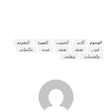
الوسوم:
آلات
الحبوب
القهوة
النعومه
باودر
تعبئة
تعبئه
شديد
ماكينات
والحبيبات
وتغليف