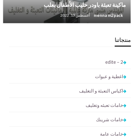
ماكينة تعبئة باودر حليب الأطفال بعلب ‏
menna m2pack
أغسطس 13, 2022
منتجاتنا
2 – edite
اغطية و عبوات
اكياس التعبئة و التغليف
خامات تعبئه وتغليف
خامات شرينك
خامات عامة