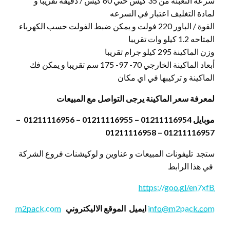
سرعة التعبئة من 35 كيس حتي 60 كيس / دقيقة تقريبا و
لمادة التغليف اعتبار في السرعه
القوة / الباور 220 فولت و يمكن ضبط الفولت حسب الكهرباء
المتاحه 1.2 كيلو وات تقريبا
وزن الماكينة 295 كيلو جرام تقريبا
أبعاد الماكينة الخارجي 70- 97- 175 سم تقريبا و يمكن فك
الماكينة و تركيبها في اي مكان
لمعرفة سعر الماكينة يرجى التواصل مع المبيعات
موبايل 01211116954 – 01211116955 – 01211116956 –
01211116957 – 01211116958
ستجد تليفونات المبيعات و عناوين و لوكيشنات فروع الشركة
في هذا الرابط
https://goo.gl/en7xfB
info@m2pack.com
ايميل
الموقع الاليكتروني
m2pack.com